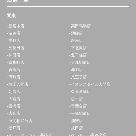
関東
新宿本店
高田馬場店
渋谷店
池袋店
中野店
銀座店
五反田店
下北沢店
神田店
北千住店
錦糸町店
大森駅前店
青砥店
赤羽店
田無店
八王子店
埼玉入間店
イオンスタイル入間店
朝霞店
久喜菖蒲店
大宮店
志木店
横浜店
青葉台店
大和店
平塚駅前店
座間相武台店
浦安店
松戸店
成田店
イトーヨーカドー幕張店
ベルモール宇都宮店