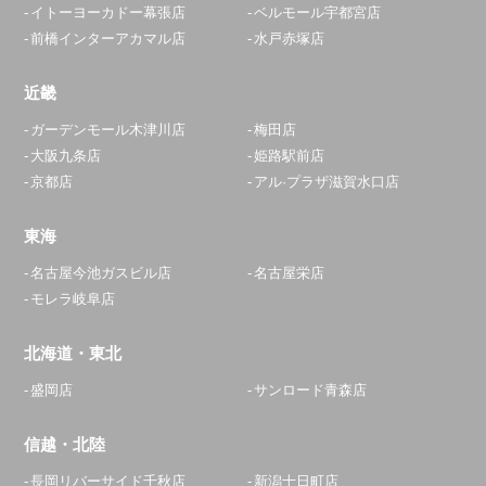
イトーヨーカドー幕張店
ベルモール宇都宮店
前橋インターアカマル店
水戸赤塚店
近畿
ガーデンモール木津川店
梅田店
大阪九条店
姫路駅前店
京都店
アル·プラザ滋賀水口店
東海
名古屋今池ガスビル店
名古屋栄店
モレラ岐阜店
北海道・東北
盛岡店
サンロード青森店
信越・北陸
長岡リバーサイド千秋店
新潟十日町店