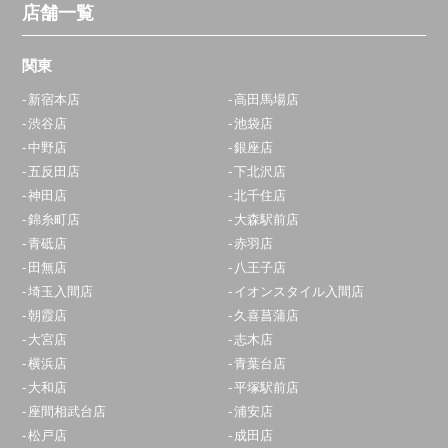
店舗一覧
関東
新宿本店
高田馬場店
渋谷店
池袋店
中野店
銀座店
五反田店
下北沢店
神田店
北千住店
錦糸町店
大森駅前店
青砥店
赤羽店
田無店
八王子店
埼玉入間店
イオンスタイル入間店
朝霞店
久喜菖蒲店
大宮店
志木店
横浜店
青葉台店
大和店
平塚駅前店
座間相武台店
浦安店
松戸店
成田店