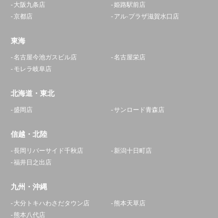
大阪九条店
姫路駅前店
京都店
アル·プラザ滋賀水口店
東海
名古屋今池ガスビル店
名古屋栄店
モレラ岐阜店
北海道・東北
盛岡店
サンロード青森店
信越・北陸
長岡リバーサイド千秋店
新潟十日町店
福井日之出店
九州・沖縄
大分トキハわさだタウン店
熊本天草店
熊本八代店