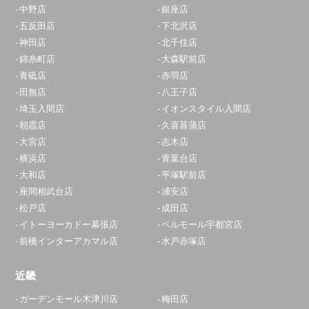
中野店
銀座店
五反田店
下北沢店
神田店
北千住店
錦糸町店
大森駅前店
青砥店
赤羽店
田無店
八王子店
埼玉入間店
イオンスタイル入間店
朝霞店
久喜菖蒲店
大宮店
志木店
横浜店
青葉台店
大和店
平塚駅前店
座間相武台店
浦安店
松戸店
成田店
イトーヨーカドー幕張店
ベルモール宇都宮店
前橋インターアカマル店
水戸赤塚店
近畿
ガーデンモール木津川店
梅田店