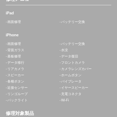
iPad
画面修理
バッテリー交換
iPhone
画面修理
バッテリー交換
背面ガラス
水没
基板修理
データ復旧
データ移行
フロントカメラ
リアカメラ
カメラレンズカバー
スピーカー
ホームボタン
各種ボタン
バイブレータ
近接センサー
イヤースピーカー
リンゴループ
充電コネクタ
バックライト
Wi-Fi
修理対象製品