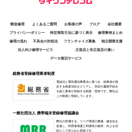
郵送修理
よくあるご質問
お客様の声
ブログ
会社概要
プライバシーポリシー
特定商取引法に基づく表示
修理事例まとめ
修理の流れ
不具合の対処法
フランチャイズ募集
独立開業支援
法人向け修理サービス
正規店と非正規店の違い
データ復旧サービス
総務省登録修理業者制度
電波法と電気通信事業法に基づき、総務省が指
定する検査項目をクリアし、所定の書類手続き
を経た業者が登録する制度・団体です。弊社は
この制度に登録しています。
一般社団法人 携帯端末登録修理協議会
弊社の所属する、リペア環境の整備・健全化を
促進し、利用者保護と利便性の維持・向上を目
的として作られた団体です。