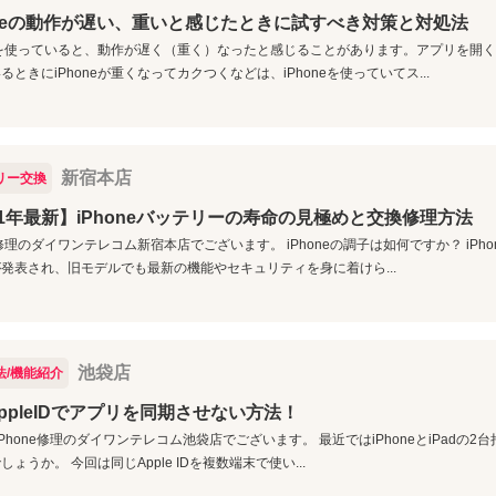
oneの動作が遅い、重いと感じたときに試すべき対策と対処法
neを使っていると、動作が遅く（重く）なったと感じることがあります。アプリを開く
るときにiPhoneが重くなってカクつくなどは、iPhoneを使っていてス...
新宿本店
リー交換
21年最新】iPhoneバッテリーの寿命の見極めと交換修理方法
ne修理のダイワンテレコム新宿本店でございます。 iPhoneの調子は如何ですか？ iPh
発表され、旧モデルでも最新の機能やセキュリティを身に着けら...
池袋店
法/機能紹介
ppleIDでアプリを同期させない方法！
p; iPhone修理のダイワンテレコム池袋店でございます。 最近ではiPhoneとiPad
しょうか。 今回は同じApple IDを複数端末で使い...