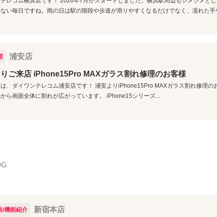
テレコム横浜店です！ 2026年7月がスタートしました。横浜駅周辺もジメジメと
ない毎日ですね。雨の日は駅の階段や歩道が滑りやすくなるだけでなく、濡れた手や傘
浦安店
理
りご来店 iPhone15Pro MAXガラス割れ修理のお客様
は、ダイワンテレコム浦安店です！ 浦安よりiPhone15Pro MAXガラス割れ修
から画面全体に割れが広がっています。 iPhone15シリーズ...
OG
新宿本店
法/機能紹介