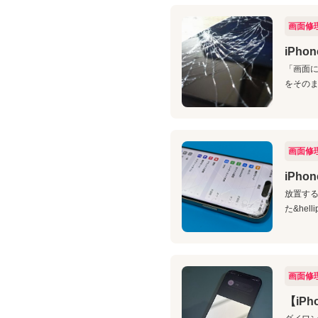
画面修
iPh
「画面に
をそのま
画面修
iPh
放置する
た&he
画面修
【iP