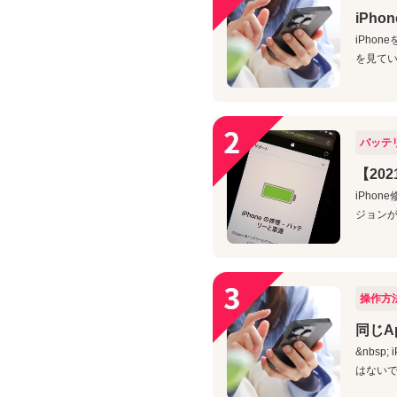
iPh
iPho
を見てい
バッテ
【20
iPho
ジョンが
操作方
同じA
&nbs
はないで