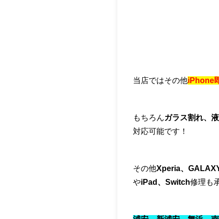
当店ではその他
iPho
もちろん
ガラス割れ、液
対応可能です！
その他
Xperia、GALAX
や
iPad、Switch
修理も