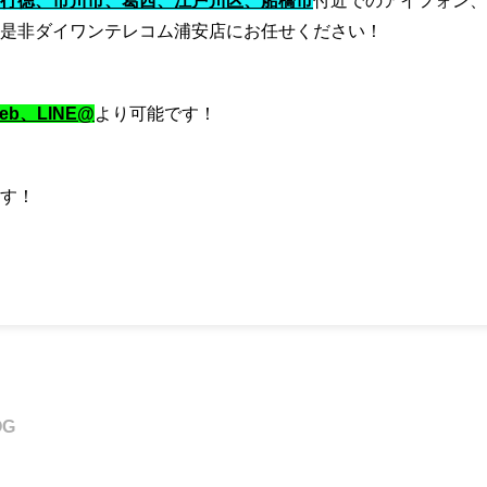
行徳、市川市、葛西、江戸川区、船橋市
付近でのアイフォン、
是非ダイワンテレコム浦安店にお任せください！
b、LINE@
より可能です！
す！
OG