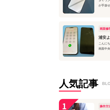
ダイワン
が手放せ
画面修
浦安よ
こんにち
画面中央
人気記事
BL
操作方