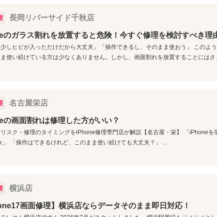
長岡リバーサイド千秋店
理
oneのガラス割れを放置すると危険！今すぐ修理を検討すべき理
少しヒビが入っただけだから大丈夫」「操作できるし、そのまま使おう」 このように
ま使い続けている方は少なくありません。しかし、画面割れを放置することにはさま.
名古屋栄店
理
oneの画面割れは修理した方がいい？
リスク・修理のタイミングをiPhone修理専門店が解説【名古屋・栄】 「iPhone
llip;」 「操作はできるけれど、このまま使い続けても大丈夫？」 ...
横浜店
理
hone17画面修理】横浜店ならデータそのまま即日対応！