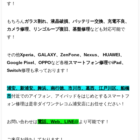
す！
もちろん
ガラス割れ、液晶破損、バッテリー交換、充電不良、
カメラ修理、リンゴループ復旧、基盤修理
なども対応可能で
す！
その他
Xperia、GALAXY、ZenFone、Nexus、 HUAWEI、
Google Pixel、OPPO
など各種
スマートフォン修理
や
iPad、
Switch
修理も承っております！
浦安、新浦安、舞浜、南行徳、市川市、葛西、江戸川区、船橋
市
付近でのアイフォン、アイパッドをはじめとするスマートフ
ォン修理は是非ダイワンテレコム浦安店にお任せください！
お問い合わせは
電話、Web、LINE@
より可能です！
ご来店お待ちしております！