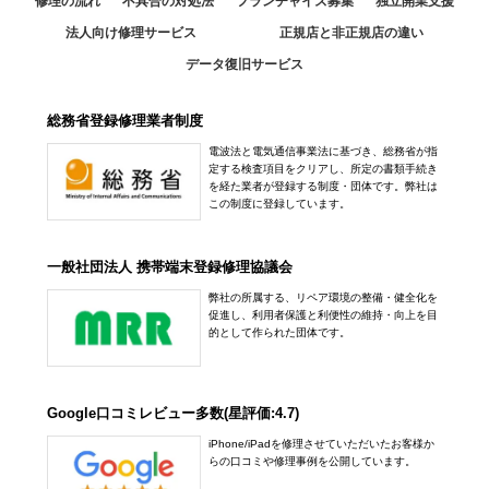
修理の流れ
不具合の対処法
フランチャイズ募集
独立開業支援
法人向け修理サービス
正規店と非正規店の違い
データ復旧サービス
総務省登録修理業者制度
電波法と電気通信事業法に基づき、総務省が指
定する検査項目をクリアし、所定の書類手続き
を経た業者が登録する制度・団体です。弊社は
この制度に登録しています。
一般社団法人 携帯端末登録修理協議会
弊社の所属する、リペア環境の整備・健全化を
促進し、利用者保護と利便性の維持・向上を目
的として作られた団体です。
Google口コミレビュー多数(星評価:4.7)
iPhone/iPadを修理させていただいたお客様か
らの口コミや修理事例を公開しています。