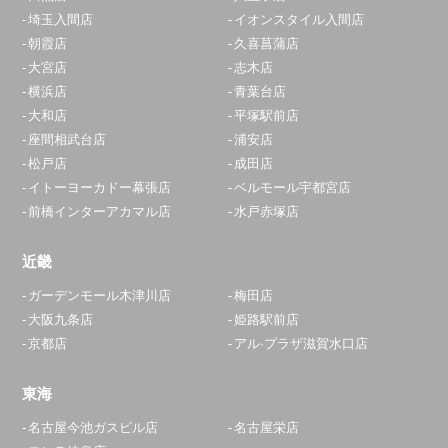
埼玉入間店
イオンスタイル入間店
朝霞店
久喜菖蒲店
大宮店
志木店
横浜店
青葉台店
大和店
平塚駅前店
座間相武台店
浦安店
松戸店
成田店
イトーヨーカドー幕張店
ベルモール宇都宮店
前橋インターアカマル店
水戸赤塚店
近畿
ガーデンモール木津川店
梅田店
大阪九条店
姫路駅前店
京都店
アル·プラザ滋賀水口店
東海
名古屋今池ガスビル店
名古屋栄店