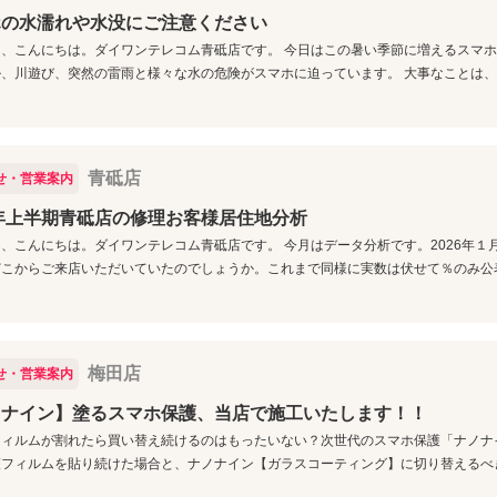
ホの水濡れや水没にご注意ください
、こんにちは。ダイワンテレコム青砥店です。 今日はこの暑い季節に増えるスマ
、川遊び、突然の雷雨と様々な水の危険がスマホに迫っています。 大事なことは、濡ら
青砥店
せ・営業案内
6年上半期青砥店の修理お客様居住地分析
、こんにちは。ダイワンテレコム青砥店です。 今月はデータ分析です。2026年１
こからご来店いただいていたのでしょうか。これまで同様に実数は伏せて％のみ公表で
梅田店
せ・営業案内
ノナイン】塗るスマホ保護、当店で施工いたします！！
ィルムが割れたら買い替え続けるのはもったいない？次世代のスマホ保護「ナノナ
フィルムを貼り続けた場合と、ナノナイン【ガラスコーティング】に切り替えるべき理