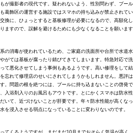
もが撮影者の現代です。疑われないよう、性別問わず、プール
も葛飾区の運営する施設ではスマホの持ち込みが禁止されてい
交換に、ひょっとすると基板修理が必要になるので、高額化し
りますので、誤解を避けるためにも少なくなることを願います
系の消毒が使われているため、ご家庭の洗面所や台所で水道水
やがては基板が腐ったり錆びてきてしまいます。特急対応で洗
って悪化させてしまう事例もあるようです。高い修理をして結
を忘れて修理店のせいにされてしまうかもしれません。悪評は
す。問題の根を絶つには、プールに持ち込まないことの啓発で
、入浴剤入りのお風呂もアウトです。とにかくスマホは防水性
だいて、近づけないことが肝要です。年々防水性能が高くなっ
水を浸入させる弱点になっていることに変わりないのです。
ってくるようですが、まだまだ10月までおそらく気温が高く