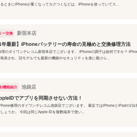
るときにiPhoneが重くなってカクつくなどは、iPhoneを使っていてス...
新宿本店
リー交換
21年最新】iPhoneバッテリーの寿命の見極めと交換修理方法
ne修理のダイワンテレコム新宿本店でございます。 iPhoneの調子は如何ですか？ iPh
発表され、旧モデルでも最新の機能やセキュリティを身に着けら...
池袋店
法/機能紹介
ppleIDでアプリを同期させない方法！
p; iPhone修理のダイワンテレコム池袋店でございます。 最近ではiPhoneとiPad
しょうか。 今回は同じApple IDを複数端末で使い...