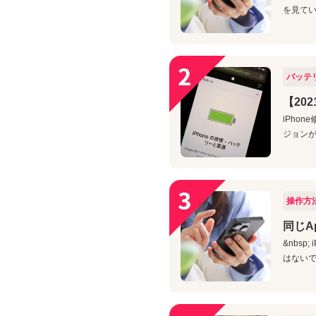
を見てい
バッテ
【20
iPho
ジョンが
操作方
同じA
&nbs
はないで