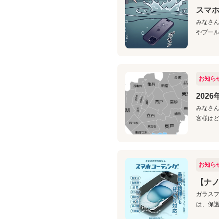
スマ
みなさん
やプール
お知ら
202
みなさん
客様はど
お知ら
【ナ
ガラスフ
は、保護