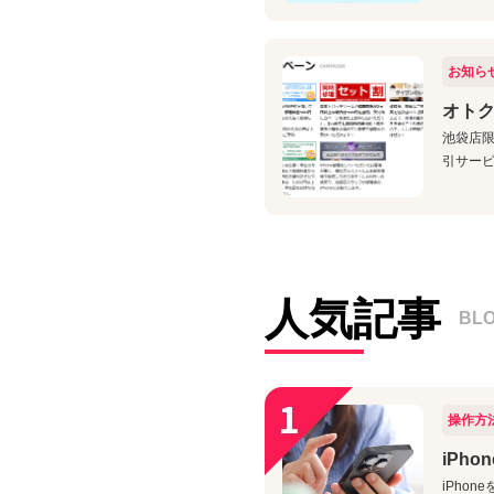
お知ら
オト
池袋店限
引サービ
人気記事
BL
操作方
iPh
iPho