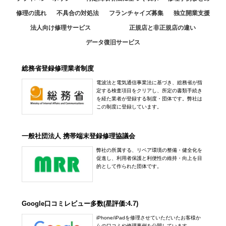
修理の流れ
不具合の対処法
フランチャイズ募集
独立開業支援
法人向け修理サービス
正規店と非正規店の違い
データ復旧サービス
総務省登録修理業者制度
電波法と電気通信事業法に基づき、総務省が指
定する検査項目をクリアし、所定の書類手続き
を経た業者が登録する制度・団体です。弊社は
この制度に登録しています。
一般社団法人 携帯端末登録修理協議会
弊社の所属する、リペア環境の整備・健全化を
促進し、利用者保護と利便性の維持・向上を目
的として作られた団体です。
Google口コミレビュー多数(星評価:4.7)
iPhone/iPadを修理させていただいたお客様か
らの口コミや修理事例を公開しています。