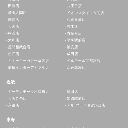
田無店
八王子店
埼玉入間店
イオンスタイル入間店
朝霞店
久喜菖蒲店
大宮店
志木店
横浜店
青葉台店
大和店
平塚駅前店
座間相武台店
浦安店
松戸店
成田店
イトーヨーカドー幕張店
ベルモール宇都宮店
前橋インターアカマル店
水戸赤塚店
近畿
ガーデンモール木津川店
梅田店
大阪九条店
姫路駅前店
京都店
アル·プラザ滋賀水口店
東海