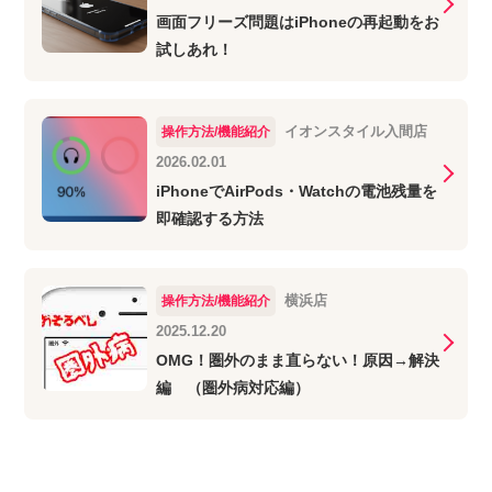
画面フリーズ問題はiPhoneの再起動をお
試しあれ！
イオンスタイル入間店
操作方法/機能紹介
2026.02.01
iPhoneでAirPods・Watchの電池残量を
即確認する方法
横浜店
操作方法/機能紹介
2025.12.20
OMG！圏外のまま直らない！原因→解決
編 （圏外病対応編）