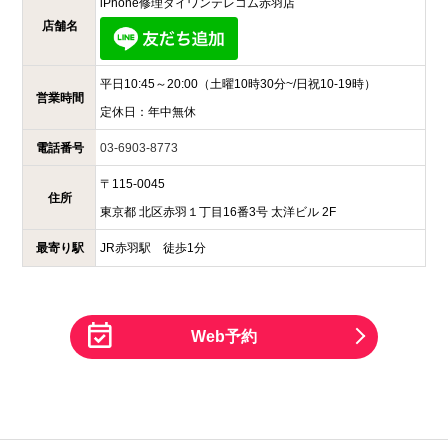
iPhone修理ダイワンテレコム
赤羽店
店舗名
平日10:45～20:00
（土曜10時30分~/日祝10-19時）
営業時間
定休日：
年中無休
電話番号
03-6903-8773
〒
115-0045
住所
東京都
北区赤羽１丁目16番3号
太洋ビル 2F
最寄り駅
JR赤羽駅 徒歩1分
Web予約