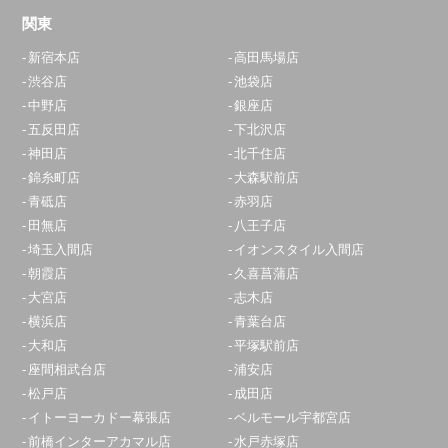
関東
新宿本店
高田馬場店
渋谷店
池袋店
中野店
銀座店
五反田店
下北沢店
神田店
北千住店
錦糸町店
大森駅前店
青砥店
赤羽店
田無店
八王子店
埼玉入間店
イオンスタイル入間店
朝霞店
久喜菖蒲店
大宮店
志木店
横浜店
青葉台店
大和店
平塚駅前店
座間相武台店
浦安店
松戸店
成田店
イトーヨーカドー幕張店
ベルモール宇都宮店
前橋インターアカマル店
水戸赤塚店