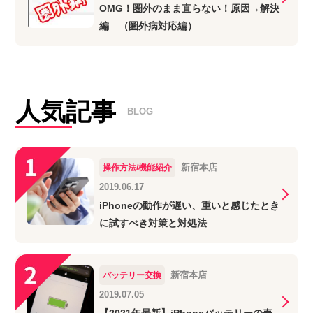
OMG！圏外のまま直らない！原因→解決
編 （圏外病対応編）
人気記事
BLOG
新宿本店
操作方法/機能紹介
2019.06.17
iPhoneの動作が遅い、重いと感じたとき
に試すべき対策と対処法
新宿本店
バッテリー交換
2019.07.05
【2021年最新】iPhoneバッテリーの寿