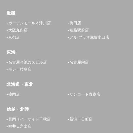
近畿
ガーデンモール木津川店
梅田店
大阪九条店
姫路駅前店
京都店
アル·プラザ滋賀水口店
東海
名古屋今池ガスビル店
名古屋栄店
モレラ岐阜店
北海道・東北
盛岡店
サンロード青森店
信越・北陸
長岡リバーサイド千秋店
新潟十日町店
福井日之出店