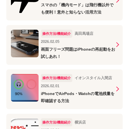
スマホの「機内モード」は飛行機以外で
も便利！意外と知らない活用方法
高田馬場店
操作方法/機能紹介
2026.02.05
画面フリーズ問題はiPhoneの再起動をお
試しあれ！
イオンスタイル入間店
操作方法/機能紹介
2026.02.01
iPhoneでAirPods・Watchの電池残量を
即確認する方法
横浜店
操作方法/機能紹介