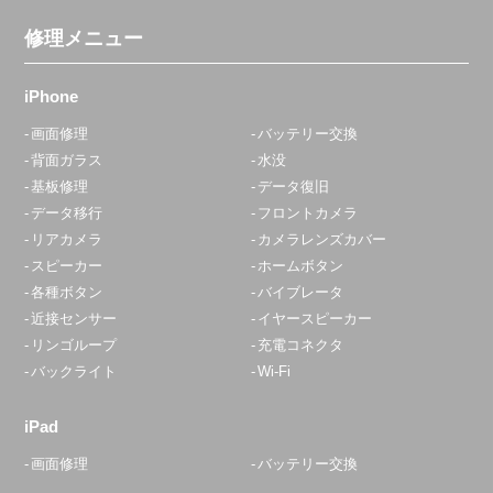
修理メニュー
iPhone
画面修理
バッテリー交換
背面ガラス
水没
基板修理
データ復旧
データ移行
フロントカメラ
リアカメラ
カメラレンズカバー
スピーカー
ホームボタン
各種ボタン
バイブレータ
近接センサー
イヤースピーカー
リンゴループ
充電コネクタ
バックライト
Wi-Fi
iPad
画面修理
バッテリー交換