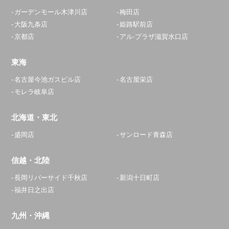
ガーデンモール木津川店
梅田店
大阪九条店
姫路駅前店
京都店
アル·プラザ滋賀水口店
東海
名古屋今池ガスビル店
名古屋栄店
モレラ岐阜店
北海道・東北
盛岡店
サンロード青森店
信越・北陸
長岡リバーサイド千秋店
新潟十日町店
福井日之出店
九州・沖縄