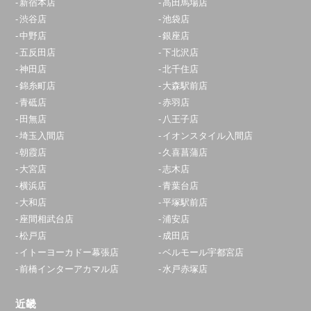
新宿本店
高田馬場店
渋谷店
池袋店
中野店
銀座店
五反田店
下北沢店
神田店
北千住店
錦糸町店
大森駅前店
青砥店
赤羽店
田無店
八王子店
埼玉入間店
イオンスタイル入間店
朝霞店
久喜菖蒲店
大宮店
志木店
横浜店
青葉台店
大和店
平塚駅前店
座間相武台店
浦安店
松戸店
成田店
イトーヨーカドー幕張店
ベルモール宇都宮店
前橋インターアカマル店
水戸赤塚店
近畿