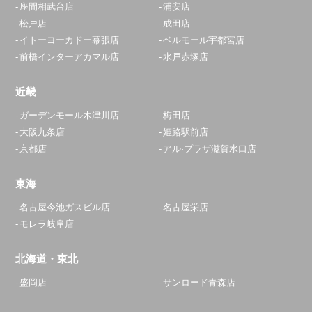
座間相武台店
浦安店
松戸店
成田店
イトーヨーカドー幕張店
ベルモール宇都宮店
前橋インターアカマル店
水戸赤塚店
近畿
ガーデンモール木津川店
梅田店
大阪九条店
姫路駅前店
京都店
アル·プラザ滋賀水口店
東海
名古屋今池ガスビル店
名古屋栄店
モレラ岐阜店
北海道・東北
盛岡店
サンロード青森店