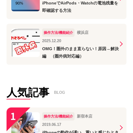
iPhoneでAirPods・Watchの電池残量を
即確認する方法
横浜店
操作方法/機能紹介
2025.12.20
OMG！圏外のまま直らない！原因→解決
編 （圏外病対応編）
人気記事
BLOG
新宿本店
操作方法/機能紹介
2019.06.17
iPhoneの動作が遅い、重いと感じたとき