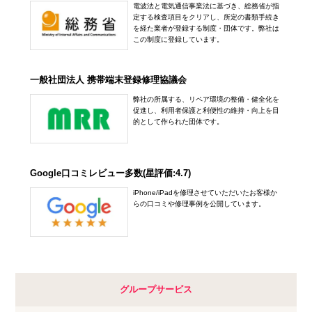
電波法と電気通信事業法に基づき、総務省が指
定する検査項目をクリアし、所定の書類手続き
を経た業者が登録する制度・団体です。弊社は
この制度に登録しています。
一般社団法人 携帯端末登録修理協議会
弊社の所属する、リペア環境の整備・健全化を
促進し、利用者保護と利便性の維持・向上を目
的として作られた団体です。
Google口コミレビュー多数(星評価:4.7)
iPhone/iPadを修理させていただいたお客様か
らの口コミや修理事例を公開しています。
グループサービス