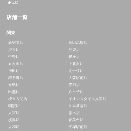
iPad2
店舗一覧
関東
新宿本店
高田馬場店
渋谷店
池袋店
中野店
銀座店
五反田店
下北沢店
神田店
北千住店
錦糸町店
大森駅前店
青砥店
赤羽店
田無店
八王子店
埼玉入間店
イオンスタイル入間店
朝霞店
久喜菖蒲店
大宮店
志木店
横浜店
青葉台店
大和店
平塚駅前店