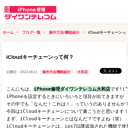
ホーム
ブログ一覧
操作方法/機能紹介
iCloudキーチェーンっ
iCloudキーチェーンって何？
公開日：
2022.08.11
操作方法/機能紹介
大和店
こんにちは、
iPhone修理ダイワンテレコム大和店
です!(^
iPhoneを設定するときにいろいろと項目が出てきますが

その中でも「なんだ！これは！」っていうのありませんか？
今回はiCloudキーチェーンについて書こうかと思います！
まず、iCloudキーチェーンとはなんだ？ですよね（笑）

iCloudキーチェーンとは、ios7以降追加された機能で使用