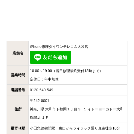
iPhone修理ダイワンテレコム
大和店
店舗名
10:00～19:00
（当日修理最終受付18時まで）
営業時間
定休日：
年中無休
電話番号
0120-540-549
〒
242-0001
住所
神奈川県
大和市下鶴間１丁目３−１
イトーヨーカドー大和
鶴間店 １Ｆ
最寄り駅
小田急線鶴間駅 東口からライラック通り直進徒歩10分