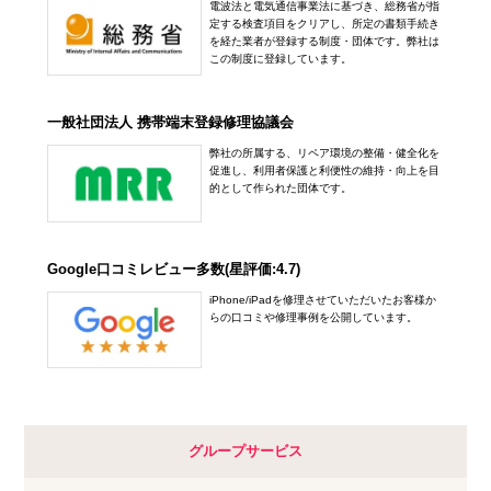
電波法と電気通信事業法に基づき、総務省が指
定する検査項目をクリアし、所定の書類手続き
を経た業者が登録する制度・団体です。弊社は
この制度に登録しています。
一般社団法人 携帯端末登録修理協議会
弊社の所属する、リペア環境の整備・健全化を
促進し、利用者保護と利便性の維持・向上を目
的として作られた団体です。
Google口コミレビュー多数(星評価:4.7)
iPhone/iPadを修理させていただいたお客様か
らの口コミや修理事例を公開しています。
グループサービス