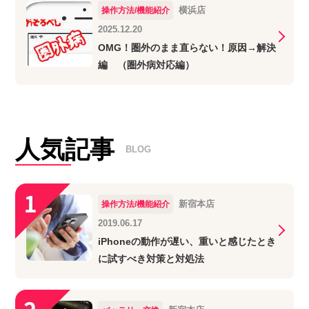
横浜店
操作方法/機能紹介
2025.12.20
OMG！圏外のまま直らない！原因→解決
編 （圏外病対応編）
人気記事
BLOG
新宿本店
操作方法/機能紹介
2019.06.17
iPhoneの動作が遅い、重いと感じたとき
に試すべき対策と対処法