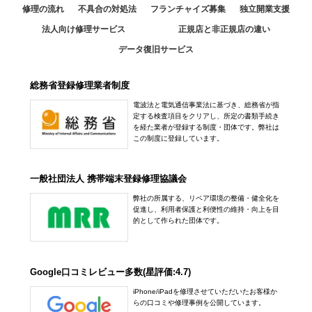
修理の流れ
不具合の対処法
フランチャイズ募集
独立開業支援
法人向け修理サービス
正規店と非正規店の違い
データ復旧サービス
総務省登録修理業者制度
電波法と電気通信事業法に基づき、総務省が指
定する検査項目をクリアし、所定の書類手続き
を経た業者が登録する制度・団体です。弊社は
この制度に登録しています。
一般社団法人 携帯端末登録修理協議会
弊社の所属する、リペア環境の整備・健全化を
促進し、利用者保護と利便性の維持・向上を目
的として作られた団体です。
Google口コミレビュー多数(星評価:4.7)
iPhone/iPadを修理させていただいたお客様か
らの口コミや修理事例を公開しています。