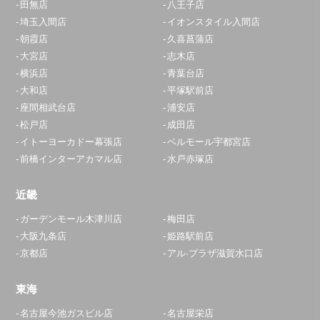
田無店
八王子店
埼玉入間店
イオンスタイル入間店
朝霞店
久喜菖蒲店
大宮店
志木店
横浜店
青葉台店
大和店
平塚駅前店
座間相武台店
浦安店
松戸店
成田店
イトーヨーカドー幕張店
ベルモール宇都宮店
前橋インターアカマル店
水戸赤塚店
近畿
ガーデンモール木津川店
梅田店
大阪九条店
姫路駅前店
京都店
アル·プラザ滋賀水口店
東海
名古屋今池ガスビル店
名古屋栄店