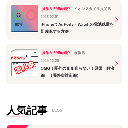
イオンスタイル入間店
操作方法/機能紹介
2026.02.01
iPhoneでAirPods・Watchの電池残量を
即確認する方法
横浜店
操作方法/機能紹介
2025.12.20
OMG！圏外のまま直らない！原因→解決
編 （圏外病対応編）
人気記事
BLOG