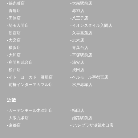
錦糸町店
大森駅前店
青砥店
赤羽店
田無店
八王子店
埼玉入間店
イオンスタイル入間店
朝霞店
久喜菖蒲店
大宮店
志木店
横浜店
青葉台店
大和店
平塚駅前店
座間相武台店
浦安店
松戸店
成田店
イトーヨーカドー幕張店
ベルモール宇都宮店
前橋インターアカマル店
水戸赤塚店
近畿
ガーデンモール木津川店
梅田店
大阪九条店
姫路駅前店
京都店
アル·プラザ滋賀水口店