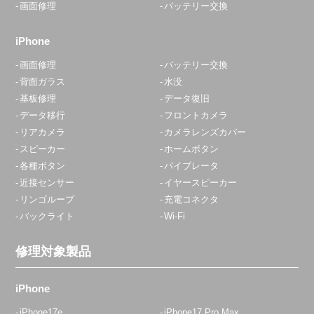
画面修理
バッテリー交換
iPhone
画面修理
バッテリー交換
背面ガラス
水没
基板修理
データ復旧
データ移行
フロントカメラ
リアカメラ
カメラレンズカバー
スピーカー
ホームボタン
各種ボタン
バイブレータ
近接センサー
イヤースピーカー
リンゴループ
充電コネクタ
バックライト
Wi-Fi
修理対象製品
iPhone
iPhone17e
iPhone17 Pro Max