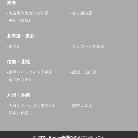
東海
名古屋今池ガスビル店
名古屋栄店
モレラ岐阜店
北海道・東北
盛岡店
サンロード青森店
信越・北陸
長岡リバーサイド千秋店
新潟十日町店
福井日之出店
九州・沖縄
大分トキハわさだタウン店
熊本天草店
熊本八代店
© 2025 iPhone修理のダイワンテレコム