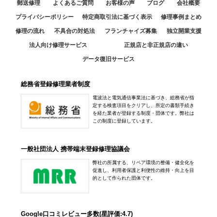
郵送修理
よくあるご質問
お客様の声
ブログ
会社概要
プライバシーポリシー
特定商取引法に基づく表示
修理事例まとめ
修理の流れ
不具合の対処法
フランチャイズ募集
独立開業支援
法人向け修理サービス
正規店と非正規店の違い
データ復旧サービス
総務省登録修理業者制度
電波法と電気通信事業法に基づき、総務省が指
定する検査項目をクリアし、所定の書類手続き
を経た業者が登録する制度・団体です。弊社は
この制度に登録しています。
一般社団法人 携帯端末登録修理協議会
弊社の所属する、リペア環境の整備・健全化を
促進し、利用者保護と利便性の維持・向上を目
的として作られた団体です。
Google口コミレビュー多数(星評価:4.7)