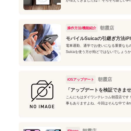
が増えてきましたね！ そろそろ新しいiPh
朝霞店
操作方法/機能紹介
モバイルSuicaの引継ぎ方法i
電車通勤、通学でお使いになる重要なものと言
Suicaを使う方が殆どではないでしょうか？
朝霞店
iOSアップデート
「アップデートを検証できま
こんにちはダイワンテレコム朝霞店です！ &n
事もありますよね、今回はそんな中で &nbsp
朝霞店