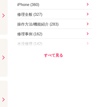
iPad Pro 11インチ（第4世代）
iPhone
(
360
)
iPhone13 mini
iPad Pro 11インチ（第3世代）
修理全般
(
327
)
iPhone13
iPad Pro 11インチ（第2世代）
操作方法/機能紹介
(
283
)
iPhone12 Pro Max
iPad Pro 11インチ（第1世代）
修理事例
(
162
)
iPhone12 Pro
iPad Pro 10.5インチ
水没修理
(
142
)
iPhone12 mini
iPad Pro 9.7インチ
お知らせ・営業案内
(
112
)
iPhone12
iPad Air（第5世代）
アプリ/サービス
(
78
)
iPhoneSE（第2世代）
iPad Air（第4世代）
Apple
(
73
)
iPhone11 Pro Max
iPad Air（第3世代）
iOSアップデート
(
57
)
iPhone11 Pro
iPad Air2
iOS不具合
(
54
)
iPhone11
iPad Air
その他
(
51
)
iPhoneXS Max