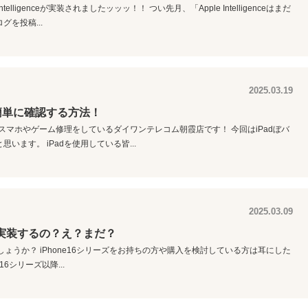
elligenceが実装されましたッッッ！！ つい先月、「Apple Intelligenceはまだ
を投稿...
2025.03.19
簡単に確認する方法！
の他スマホやゲーム修理をしているダイワンテレコム朝霞店です！ 今回はiPadぼバ
ます。 iPadを使用している皆...
2025.03.09
君はいつ実装するの？え？まだ？
＞ご存じでしょうか？ iPhone16シリーズをお持ちの方や購入を検討している方は耳にした
6シリーズ以降...