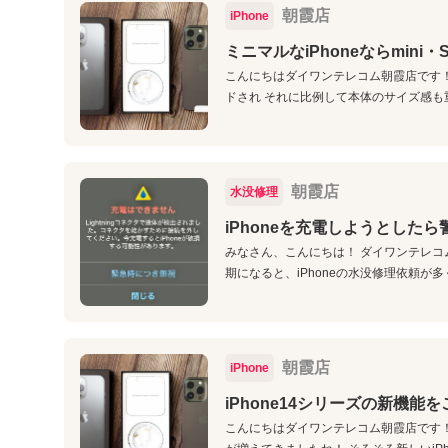
朝霞店
iPhone
ミニマルなiPhoneならmin
こんにちはダイワンテレコム朝霞店です！ 
ドされ それに比例して本体のサイズ感も重
朝霞店
水没修理
iPhoneを充電しようとした
みなさん、こんにちは！ ダイワンテレコ
期になると、iPhoneの水没修理依頼が多
朝霞店
iPhone
iPhone14シリーズの新機能
こんにちはダイワンテレコム朝霞店です！ 