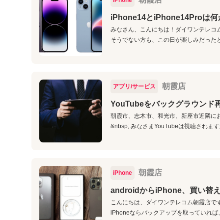
iPhone
iPhone14とiPhone14Pro
みなさん、こんにちは！ダイワンテレコム朝霞
そうでない方も、この日が楽しみだったと
朝霞店
アプリ/サービス
YouTubeをバックグラウン
朝霞市、志木市、和光市、新座市近隣にお
&nbsp; みなさまYouTubeは視聴されますか
朝霞店
iPhone
androidからiPhone、買
こんにちは、ダイワンテレコム朝霞店です。
iPhoneならバックアップを取っていれば、