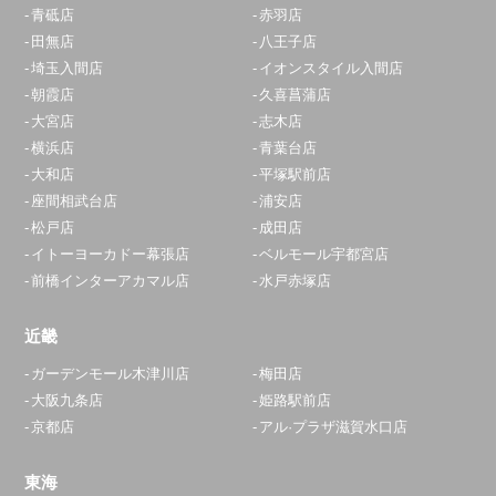
青砥店
赤羽店
田無店
八王子店
埼玉入間店
イオンスタイル入間店
朝霞店
久喜菖蒲店
大宮店
志木店
横浜店
青葉台店
大和店
平塚駅前店
座間相武台店
浦安店
松戸店
成田店
イトーヨーカドー幕張店
ベルモール宇都宮店
前橋インターアカマル店
水戸赤塚店
近畿
ガーデンモール木津川店
梅田店
大阪九条店
姫路駅前店
京都店
アル·プラザ滋賀水口店
東海