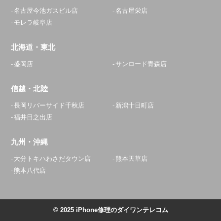
名古屋今池ガスビル店
名古屋栄店
モレラ岐阜店
北海道・東北
盛岡店
サンロード青森店
信越・北陸
長岡リバーサイド千秋店
新潟十日町店
福井日之出店
九州・沖縄
大分トキハわさだタウン店
熊本天草店
熊本八代店
© 2025 iPhone修理のダイワンテレコム