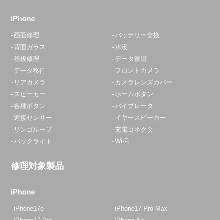
iPhone
画面修理
バッテリー交換
背面ガラス
水没
基板修理
データ復旧
データ移行
フロントカメラ
リアカメラ
カメラレンズカバー
スピーカー
ホームボタン
各種ボタン
バイブレータ
近接センサー
イヤースピーカー
リンゴループ
充電コネクタ
バックライト
Wi-Fi
修理対象製品
iPhone
iPhone17e
iPhone17 Pro Max