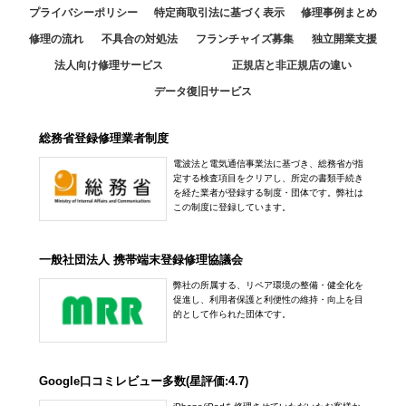
プライバシーポリシー
特定商取引法に基づく表示
修理事例まとめ
修理の流れ
不具合の対処法
フランチャイズ募集
独立開業支援
法人向け修理サービス
正規店と非正規店の違い
データ復旧サービス
総務省登録修理業者制度
電波法と電気通信事業法に基づき、総務省が指
定する検査項目をクリアし、所定の書類手続き
を経た業者が登録する制度・団体です。弊社は
この制度に登録しています。
一般社団法人 携帯端末登録修理協議会
弊社の所属する、リペア環境の整備・健全化を
促進し、利用者保護と利便性の維持・向上を目
的として作られた団体です。
Google口コミレビュー多数(星評価:4.7)